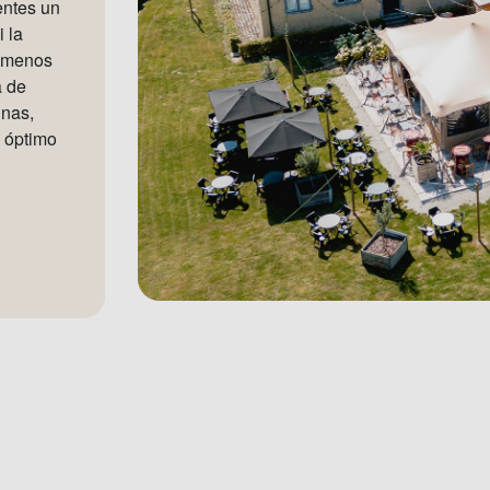
entes un
 la
a menos
a de
inas,
 óptimo