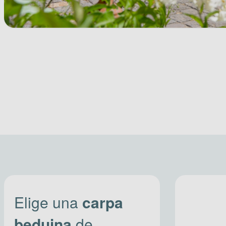
Elige una
carpa
beduina
de