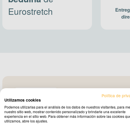
Eurostretch
Entreg
dir
Personalización
Política de pri
Utilizamos cookies
Carpas beduinas
a medida
p
Podemos utilizarlas para el análisis de los datos de nuestros visitantes, para me
nuestro sitio web, mostrar contenido personalizado y brindarle una excelente
experiencia en el sitio web. Para obtener más información sobre las cookies qu
cada terraza
utilizamos, abre los ajustes.