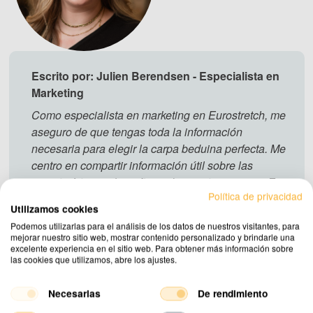
Escrito por: Julien Berendsen - Especialista en
Marketing
Como especialista en marketing en Eurostretch, me
aseguro de que tengas toda la información
necesaria para elegir la carpa beduina perfecta. Me
centro en compartir información útil sobre las
características y beneficios de nuestras carpas. En
Política de privacidad
nuestros blogs comparto consejos prácticos y
Utilizamos cookies
conocimientos esenciales para ayudarte a planificar
Podemos utilizarlas para el análisis de los datos de nuestros visitantes, para
tu evento.
mejorar nuestro sitio web, mostrar contenido personalizado y brindarle una
excelente experiencia en el sitio web. Para obtener más información sobre
las cookies que utilizamos, abre los ajustes.
Necesarias
De rendimiento