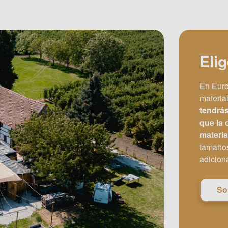
Eli
En Euro
materia
tendrás
que la 
materia
tamaños
adicion
So