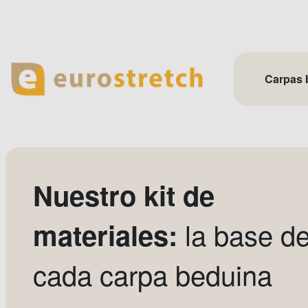
Skip
to
content
Carpas 
Nuestro kit de
la base d
materiales:
cada carpa beduina