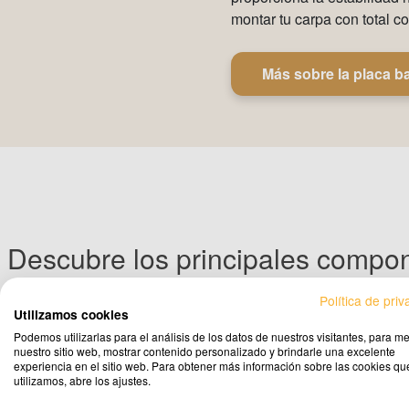
montar tu carpa con total co
Más sobre la placa b
Descubre los principales compo
materiales
Política de pri
Utilizamos cookies
Nuestro kit de materiales está compuesto por elementos cui
Podemos utilizarlas para el análisis de los datos de nuestros visitantes, para me
nuestro sitio web, mostrar contenido personalizado y brindarle una excelente
cada uno con una función específica. A continuación, encontr
experiencia en el sitio web. Para obtener más información sobre las cookies qu
materiales más importantes y su papel en el montaje de tu ca
utilizamos, abre los ajustes.