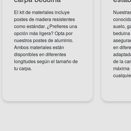
El kit de materiales incluye
Nuestras
postes de madera resistentes
conocid
como estándar. ¿Prefieres una
suelo, g
opción más ligera? Opta por
beduina
nuestros postes de aluminio.
asegurad
Ambos materiales están
en difer
disponibles en diferentes
adaptad
longitudes según el tamaño de
de la ca
tu carpa.
máxima 
cualquie