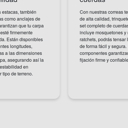
 estacas, también
Con nuestras correas t
as como anclajes de
de alta calidad, trinquet
arantizan que tu carpa
set completo de cuerda
 esté firmemente
incluye mosquetones y 
a. Están disponibles
ratchets, podrás tensar 
entes longitudes,
de forma fácil y segura.
as a las dimensiones
componentes garantiza
rpa, asegurando así la
fijación firme y confiable
estabilidad en
r tipo de terreno.