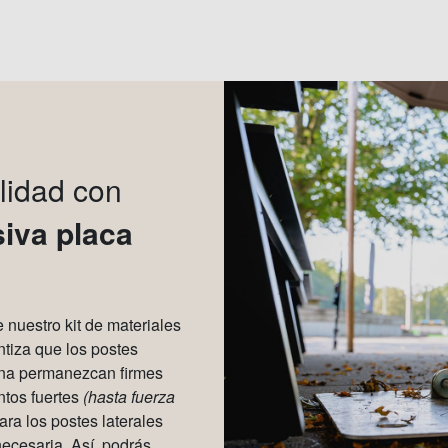
lidad con
siva placa
nuestro kit de materiales
ntiza que los postes
ina permanezcan firmes
ntos fuertes
(hasta fuerza
ra los postes laterales
necesaria. Así, podrás