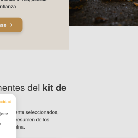
nfianza.
ase
nentes del
kit de
vacidad
dadosamente seleccionados,
jorar
arás un resumen de los
e
rpa beduina.