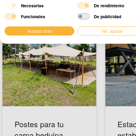
Necesarias
De rendimiento
Funcionales
De publicidad
Aceptar todo
No, ajustar
Postes para tu
Esta
carpa beduina
estab