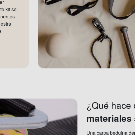
er
e kit se
onentes
estra
s
¿Qué hace
materiales
Una carpa beduina dep