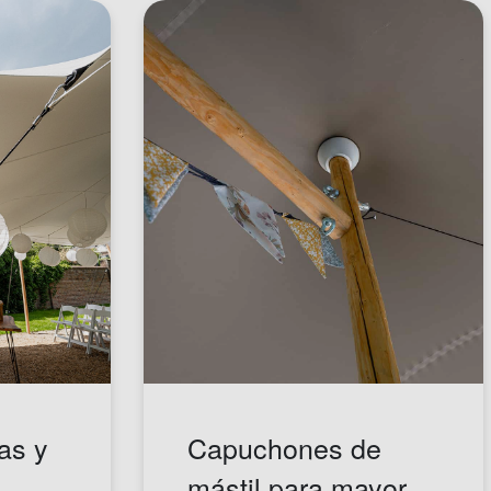
as y
Capuchones de
mástil para mayor