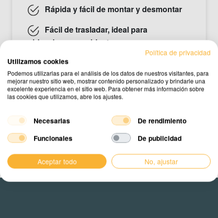
Rápida y fácil de montar y desmontar
Fácil de trasladar, ideal para
ubicaciones cambiantes
Política de privacidad
Estabilidad fiable sin anclaje
Utilizamos cookies
permanente
Podemos utilizarlas para el análisis de los datos de nuestros visitantes, para
mejorar nuestro sitio web, mostrar contenido personalizado y brindarle una
excelente experiencia en el sitio web. Para obtener más información sobre
las cookies que utilizamos, abre los ajustes.
Solicitar un presupuesto
Necesarias
De rendimiento
Funcionales
De publicidad
Aceptar todo
No, ajustar