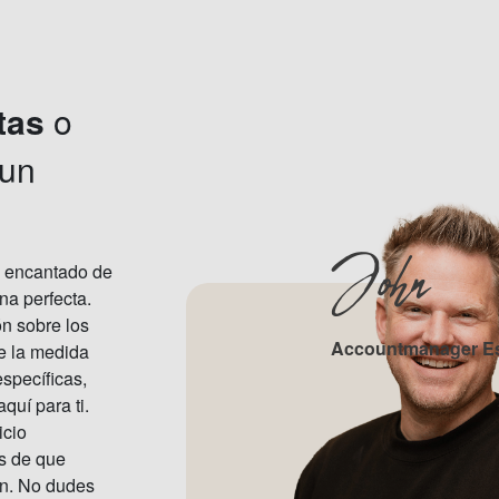
tas
o
 un
John
 encantado de
na perfecta.
n sobre los
Accountmanager E
e la medida
specíficas,
uí para ti.
icio
s de que
ón. No dudes