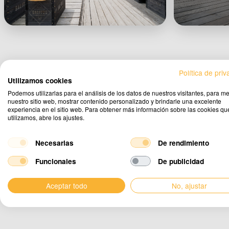
Política de pri
Utilizamos cookies
Podemos utilizarlas para el análisis de los datos de nuestros visitantes, para me
nuestro sitio web, mostrar contenido personalizado y brindarle una excelente
experiencia en el sitio web. Para obtener más información sobre las cookies qu
utilizamos, abre los ajustes.
¿Por qué elegir
Necesarias
De rendimiento
Eurostretch
?
Funcionales
De publicidad
Pr
Aceptar todo
No, ajustar