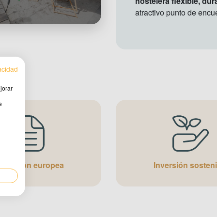
hostelera flexible, du
atractivo punto de encu
vacidad
jorar
e
oducción europea
Inversión sosteni