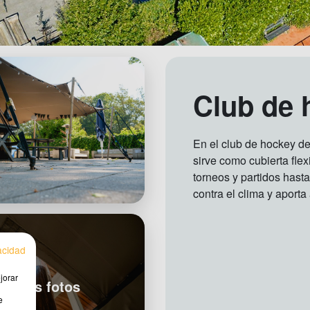
Club de
En el club de hockey de
sirve como cubierta fle
torneos y partidos hasta
contra el clima y aport
vacidad
jorar
er más fotos
e