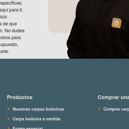
specíficas,
uí para ti.
icio
s de que
ón. No dudes
otros para
supuesto,
arte.
Productos
Comprar una
Nuestras carpas beduinas
Comprar car
Carpa beduina a medida
Forma especial