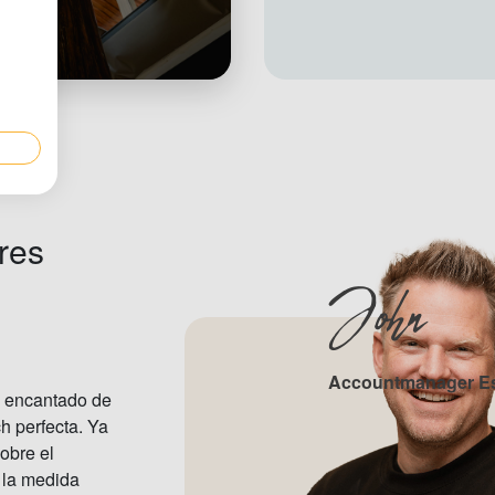
res
John
Accountmanager E
 encantado de
ch perfecta. Ya
obre el
 la medida