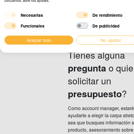
utilizamos, abre los ajustes.
Necesarias
De rendimiento
Funcionales
De publicidad
Aceptar todo
No, ajustar
Tienes alguna
pregunta
o quie
solicitar un
presupuesto
?
Como account manager, estaré
ayudarte a elegir la carpa stret
sea que busques información s
producto, asesoramiento sobre