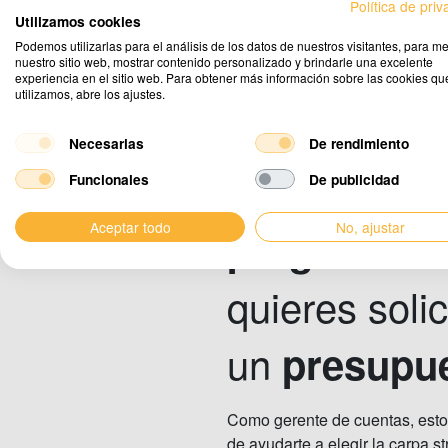
Política de pri
Utilizamos cookies
Podemos utilizarlas para el análisis de los datos de nuestros visitantes, para me
nuestro sitio web, mostrar contenido personalizado y brindarle una excelente
experiencia en el sitio web. Para obtener más información sobre las cookies qu
utilizamos, abre los ajustes.
Necesarias
De rendimiento
¿Tienes
Funcionales
De publicidad
Aceptar todo
No, ajustar
preguntas
quieres solic
un
presupu
Como gerente de cuentas, est
de ayudarte a elegir la carpa st