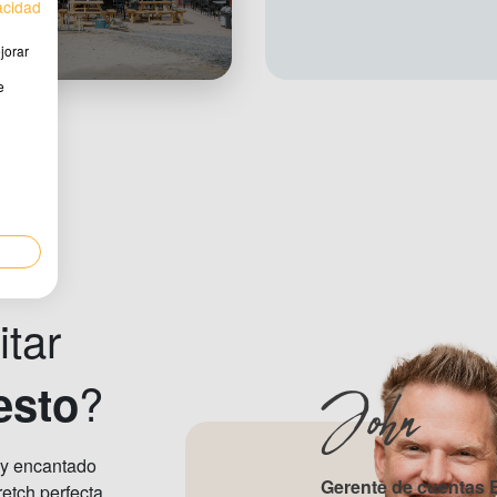
vacidad
jorar
e
o
itar
?
esto
John
oy encantado
Gerente de cuentas
retch perfecta.