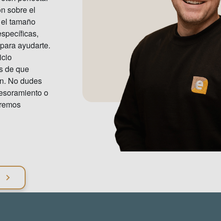
n sobre el
 el tamaño
specíficas,
para ayudarte.
icio
s de que
ón. No dudes
sesoramiento o
aremos