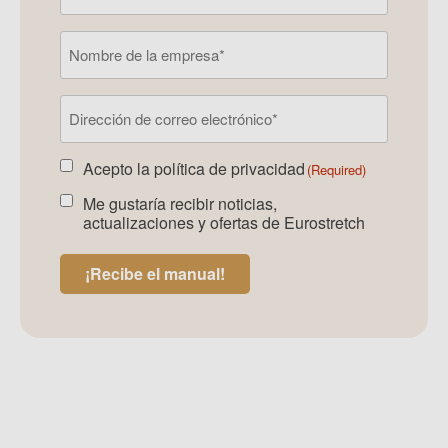
Nombre
de
la
Correo
empresa
electrónico
(Required)
Acepto la
política de privacidad
De
(Required)
acuerdo
Me gustaría recibir noticias,
De
boletín
actualizaciones y ofertas de Eurostretch
acuerdo
de
boletín
noticias
(Required)
¡Recibe el manual!
de
noticias