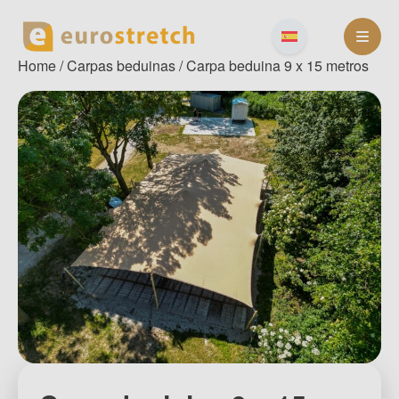
Skip
to
content
Home
/
Carpas beduinas
/ Carpa beduina 9 x 15 metros