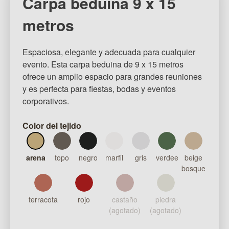
Carpa beduina 9 x 15
metros
Espaciosa, elegante y adecuada para cualquier
evento. Esta carpa beduina de 9 x 15 metros
ofrece un amplio espacio para grandes reuniones
y es perfecta para fiestas, bodas y eventos
corporativos.
Color del tejido
arena
topo
negro
marfil
gris
verdee
beige
bosque
terracota
rojo
castaño
piedra
(agotado)
(agotado)