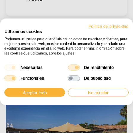
Política de privacidad
Utilizamos cookies
Podemos utilizarlas para el análisis de los datos de nuestros visitantes, para
Descubre nuestros proyectos
mejorar nuestro sitio web, mostrar contenido personalizado y brindarle una
excelente experiencia en el sitio web. Para obtener más información sobre
realizados
las cookies que utilizamos, abre los ajustes.
Ver todos los proyectos
Necesarias
De rendimiento
Funcionales
De publicidad
Aceptar todo
No, ajustar