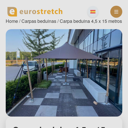
Skip
to
content
Home
/
Carpas beduinas
/ Carpa beduina 4,5 x 15 metros