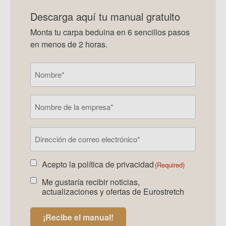
Descarga aquí tu manual gratuito
Monta tu carpa beduina en 6 sencillos pasos
en menos de 2 horas.
Nombre
(Required)
Nombre
de
la
Correo
empresa
electrónico
(Required)
Acepto la
política de privacidad
De
(Required)
acuerdo
Me gustaría recibir noticias,
De
boletín
actualizaciones y ofertas de Eurostretch
acuerdo
de
boletín
noticias
(Required)
¡Recibe el manual!
de