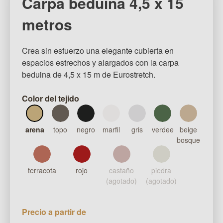
Carpa beduina 4,5 x 15
metros
Crea sin esfuerzo una elegante cubierta en
espacios estrechos y alargados con la carpa
beduina de 4,5 x 15 m de Eurostretch.
Color del tejido
arena
topo
negro
marfil
gris
verdee
beige
bosque
terracota
rojo
castaño
piedra
(agotado)
(agotado)
Precio a partir de